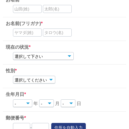
山田(姓)
太郎(名)
お名前(フリガナ)
*
ヤマダ(姓)
タロウ(名)
現在の状況
*
性別
*
生年月日
*
年
月
日
郵便番号
*
-
住所を自動入力