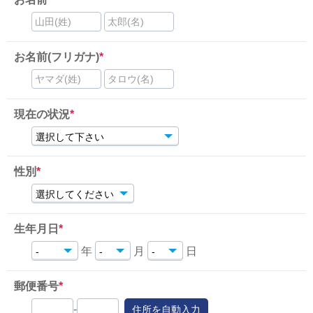
山田(姓)
太郎(名)
お名前(フリガナ)
*
ヤマダ(姓)
タロウ(名)
現在の状況
*
性別
*
生年月日
*
年
月
日
郵便番号
*
-
住所を自動入力