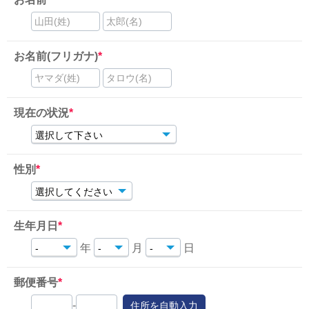
山田(姓)
太郎(名)
お名前(フリガナ)
*
ヤマダ(姓)
タロウ(名)
現在の状況
*
性別
*
生年月日
*
年
月
日
郵便番号
*
-
住所を自動入力